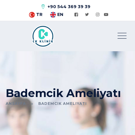
+90 544 369 39 39
TR
EN
Bademcik Ameliyatı
ANSAYFA
BADEMCIK AMELIYATI