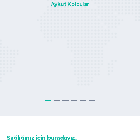
Aykut Kolcular
i
Sağlığınız için buradayız.